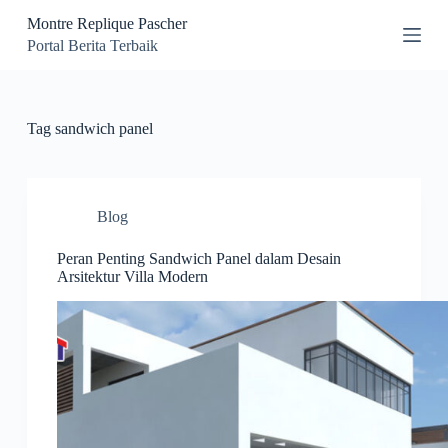
S
Montre Replique Pascher
k
Portal Berita Terbaik
i
p
t
o
c
Tag
sandwich panel
o
n
t
e
n
Blog
t
Peran Penting Sandwich Panel dalam Desain
Arsitektur Villa Modern