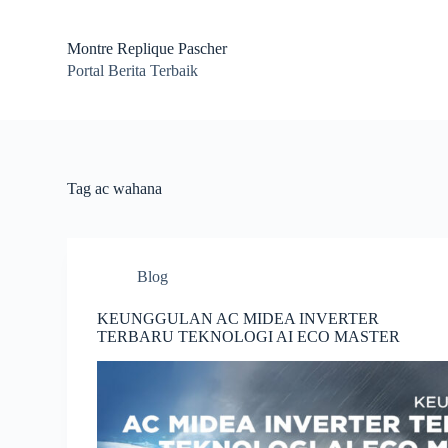
S
k
Montre Replique Pascher
i
Portal Berita Terbaik
p
t
o
c
o
n
t
Tag
ac wahana
e
n
t
Blog
KEUNGGULAN AC MIDEA INVERTER
TERBARU TEKNOLOGI AI ECO MASTER