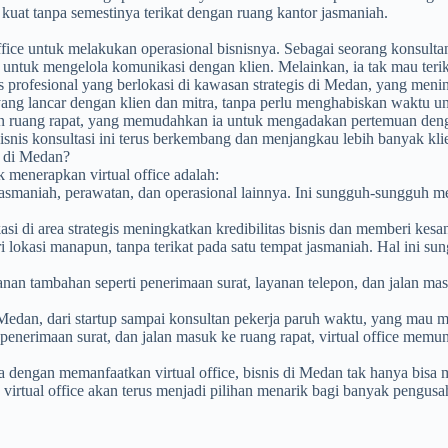
kuat tanpa semestinya terikat dengan ruang kantor jasmaniah.
ffice untuk melakukan operasional bisnisnya. Sebagai seorang konsult
as untuk mengelola komunikasi dengan klien. Melainkan, ia tak mau terik
is profesional yang berlokasi di kawasan strategis di Medan, yang meni
ng lancar dengan klien dan mitra, tanpa perlu menghabiskan waktu unt
anan ruang rapat, yang memudahkan ia untuk mengadakan pertemuan de
bisnis konsultasi ini terus berkembang dan menjangkau lebih banyak klie
s di Medan?
menerapkan virtual office adalah:
 jasmaniah, perawatan, dan operasional lainnya. Ini sungguh-sungguh 
kasi di area strategis meningkatkan kredibilitas bisnis dan memberi kes
ari lokasi manapun, tanpa terikat pada satu tempat jasmaniah. Hal ini 
an tambahan seperti penerimaan surat, layanan telepon, dan jalan ma
i Medan, dari startup sampai konsultan pekerja paruh waktu, yang mau m
, penerimaan surat, dan jalan masuk ke ruang rapat, virtual office mem
a dengan memanfaatkan virtual office, bisnis di Medan tak hanya bisa
ah, virtual office akan terus menjadi pilihan menarik bagi banyak pen