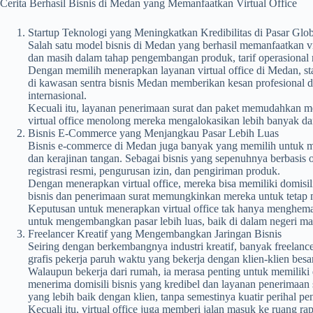
Cerita Berhasil Bisnis di Medan yang Memanfaatkan Virtual Office
Startup Teknologi yang Meningkatkan Kredibilitas di Pasar Glob
Salah satu model bisnis di Medan yang berhasil memanfaatkan vi
dan masih dalam tahap pengembangan produk, tarif operasional m
Dengan memilih menerapkan layanan virtual office di Medan, star
di kawasan sentra bisnis Medan memberikan kesan profesional d
internasional.
Kecuali itu, layanan penerimaan surat dan paket memudahkan m
virtual office menolong mereka mengalokasikan lebih banyak 
Bisnis E-Commerce yang Menjangkau Pasar Lebih Luas
Bisnis e-commerce di Medan juga banyak yang memilih untuk men
dan kerajinan tangan. Sebagai bisnis yang sepenuhnya berbasis 
registrasi resmi, pengurusan izin, dan pengiriman produk.
Dengan menerapkan virtual office, mereka bisa memiliki domisil
bisnis dan penerimaan surat memungkinkan mereka untuk tetap men
Keputusan untuk menerapkan virtual office tak hanya menghem
untuk mengembangkan pasar lebih luas, baik di dalam negeri ma
Freelancer Kreatif yang Mengembangkan Jaringan Bisnis
Seiring dengan berkembangnya industri kreatif, banyak freelan
grafis pekerja paruh waktu yang bekerja dengan klien-klien besar
Walaupun bekerja dari rumah, ia merasa penting untuk memiliki d
menerima domisili bisnis yang kredibel dan layanan penerimaan 
yang lebih baik dengan klien, tanpa semestinya kuatir perihal pen
Kecuali itu, virtual office juga memberi jalan masuk ke ruang r