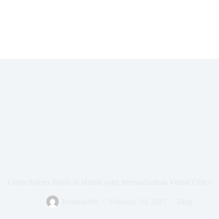
Cerita Sukses Bisnis di Medan yang Memanfaatkan Virtual Office
bromoler90
February 19, 2025
Blog