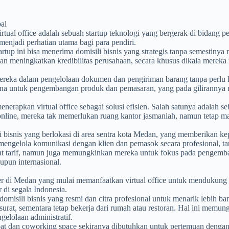
al
rtual office adalah sebuah startup teknologi yang bergerak di bidang 
enjadi perhatian utama bagi para pendiri.
tup ini bisa menerima domisili bisnis yang strategis tanpa semestinya 
an meningkatkan kredibilitas perusahaan, secara khusus dikala merek
ereka dalam pengelolaan dokumen dan pengiriman barang tanpa perlu k
dana untuk pengembangan produk dan pemasaran, yang pada giliranny
erapkan virtual office sebagai solusi efisien. Salah satunya adalah
online, mereka tak memerlukan ruang kantor jasmaniah, namun tetap mau
i bisnis yang berlokasi di area sentra kota Medan, yang memberikan ke
gelola komunikasi dengan klien dan pemasok secara profesional, tanpa 
at tarif, namun juga memungkinkan mereka untuk fokus pada pengemb
upun internasional.
cer di Medan yang mulai memanfaatkan virtual office untuk mendukung 
 di segala Indonesia.
omisili bisnis yang resmi dan citra profesional untuk menarik lebih ba
surat, sementara tetap bekerja dari rumah atau restoran. Hal ini memu
gelolaan administratif.
apat dan coworking space sekiranya dibutuhkan untuk pertemuan dengan k