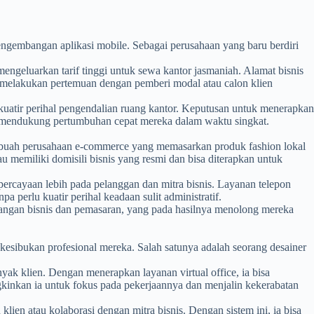
pengembangan aplikasi mobile. Sebagai perusahaan yang baru berdiri
mengeluarkan tarif tinggi untuk sewa kantor jasmaniah. Alamat bisnis
a melakukan pertemuan dengan pemberi modal atau calon klien
uatir perihal pengendalian ruang kantor. Keputusan untuk menerapkan
a mendukung pertumbuhan cepat mereka dalam waktu singkat.
 sebuah perusahaan e-commerce yang memasarkan produk fashion lokal
 memiliki domisili bisnis yang resmi dan bisa diterapkan untuk
percayaan lebih pada pelanggan dan mitra bisnis. Layanan telepon
perlu kuatir perihal keadaan sulit administratif.
angan bisnis dan pemasaran, yang pada hasilnya menolong mereka
kesibukan profesional mereka. Salah satunya adalah seorang desainer
nyak klien. Dengan menerapkan layanan virtual office, ia bisa
ngkinkan ia untuk fokus pada pekerjaannya dan menjalin kekerabatan
lien atau kolaborasi dengan mitra bisnis. Dengan sistem ini, ia bisa