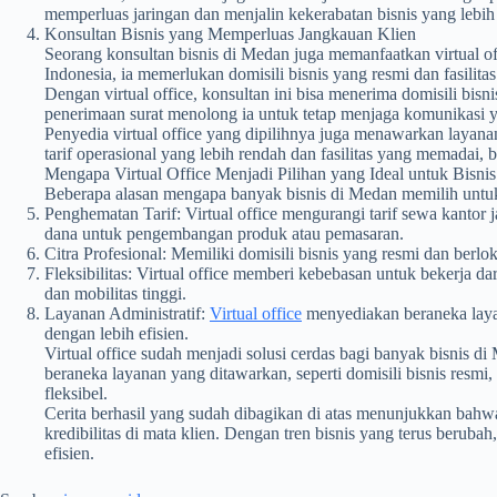
memperluas jaringan dan menjalin kekerabatan bisnis yang lebih 
Konsultan Bisnis yang Memperluas Jangkauan Klien
Seorang konsultan bisnis di Medan juga memanfaatkan virtual o
Indonesia, ia memerlukan domisili bisnis yang resmi dan fasilit
Dengan virtual office, konsultan ini bisa menerima domisili bisn
penerimaan surat menolong ia untuk tetap menjaga komunikasi ya
Penyedia virtual office yang dipilihnya juga menawarkan lay
tarif operasional yang lebih rendah dan fasilitas yang memadai, 
Mengapa Virtual Office Menjadi Pilihan yang Ideal untuk Bisni
Beberapa alasan mengapa banyak bisnis di Medan memilih untuk 
Penghematan Tarif: Virtual office mengurangi tarif sewa kantor
dana untuk pengembangan produk atau pemasaran.
Citra Profesional: Memiliki domisili bisnis yang resmi dan berlo
Fleksibilitas: Virtual office memberi kebebasan untuk bekerja d
dan mobilitas tinggi.
Layanan Administratif:
Virtual office
menyediakan beraneka layan
dengan lebih efisien.
Virtual office sudah menjadi solusi cerdas bagi banyak bisnis d
beraneka layanan yang ditawarkan, seperti domisili bisnis resmi
fleksibel.
Cerita berhasil yang sudah dibagikan di atas menunjukkan bahw
kredibilitas di mata klien. Dengan tren bisnis yang terus berub
efisien.