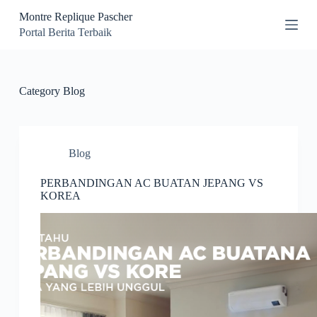
S
Montre Replique Pascher
k
Portal Berita Terbaik
i
p
t
o
c
Category
Blog
o
n
t
e
n
Blog
t
PERBANDINGAN AC BUATAN JEPANG VS
KOREA