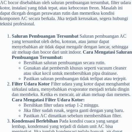
AC bocor disebabkan oleh saluran pembuangan tersumbat, filter udara
kotor, instalasi yang tidak tepat, atau kebocoran freon. Masalah ini
dapat dicegah dengan perawatan rutin dan memeriksa kondisi
komponen AC secara berkala. Jika terjadi kerusakan, segera hubungi
teknisi profesional.
Saluran Pembuangan Tersumbat
Saluran pembuangan AC
yang tersumbat oleh debu, kotoran, atau jamur dapat
menyebabkan air tidak dapat mengalir dengan lancar, sehingga
air meluap dan bocor dari unit indoor.
Cara Mengatasi Saluran
Pembuangan Tersumbat:
Bersihkan saluran pembuangan secara rutin.
Gunakan alat pembersih khusus seperti vacuum cleaner
atau sikat kecil untuk membersihkan pipa drainase.
Pastikan saluran pembuangan tidak terlipat atau terjepit.
Filter Udara Kotor
Filter udara yang kotor dapat menghambat
sirkulasi udara, menyebabkan evaporator menjadi terlalu dingin
dan membeku. Ketika es mencair, air akan meluap dan menetes.
Cara Mengatasi Filter Udara Kotor:
Bersihkan filter udara setiap 1-2 minggu.
Jika filter sudah rusak, segera ganti dengan yang baru.
Pastikan AC dimatikan sebelum membersihkan filter.
Kondensasi Berlebihan
Pada kondisi cuaca yang sangat
lembap, kondensasi yang terjadi di dalam unit AC bisa
meningkat. Jika jumlah kondensasi terlalu banyak, air dapat