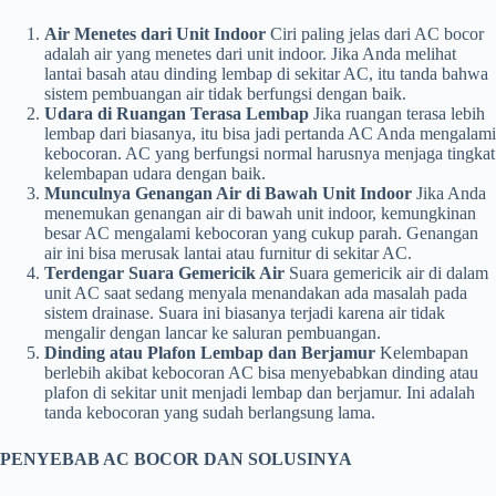
Air Menetes dari Unit Indoor
Ciri paling jelas dari AC bocor
adalah air yang menetes dari unit indoor. Jika Anda melihat
lantai basah atau dinding lembap di sekitar AC, itu tanda bahwa
sistem pembuangan air tidak berfungsi dengan baik.
Udara di Ruangan Terasa Lembap
Jika ruangan terasa lebih
lembap dari biasanya, itu bisa jadi pertanda AC Anda mengalami
kebocoran. AC yang berfungsi normal harusnya menjaga tingkat
kelembapan udara dengan baik.
Munculnya Genangan Air di Bawah Unit Indoor
Jika Anda
menemukan genangan air di bawah unit indoor, kemungkinan
besar AC mengalami kebocoran yang cukup parah. Genangan
air ini bisa merusak lantai atau furnitur di sekitar AC.
Terdengar Suara Gemericik Air
Suara gemericik air di dalam
unit AC saat sedang menyala menandakan ada masalah pada
sistem drainase. Suara ini biasanya terjadi karena air tidak
mengalir dengan lancar ke saluran pembuangan.
Dinding atau Plafon Lembap dan Berjamur
Kelembapan
berlebih akibat kebocoran AC bisa menyebabkan dinding atau
plafon di sekitar unit menjadi lembap dan berjamur. Ini adalah
tanda kebocoran yang sudah berlangsung lama.
PENYEBAB AC BOCOR DAN SOLUSINYA