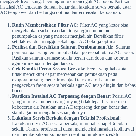
mengecek freon sangat penting untuk mencegah AC bocor. Pastikan
instalasi AC terpasang dengan benar dan lakukan servis berkala agar
AC tetap awet dan berfungsi optimal tanpa masalah kebocoran.
Rutin Membersihkan Filter AC
: Filter AC yang kotor bisa
menyebabkan sirkulasi udara terganggu dan memicu
penumpukan es yang mencair menjadi air. Bersihkan filter
setidaknya dua minggu sekali agar AC bekerja optimal.
Periksa dan Bersihkan Saluran Pembuangan Air
: Saluran
pembuangan yang tersumbat adalah penyebab utama AC bocor.
Pastikan saluran drainase selalu bersih dari debu dan kotoran
agar air mengalir dengan lancar.
Cek Kondisi Freon Secara Berkala
: Freon yang habis atau
tidak mencukupi dapat menyebabkan pembekuan pada
evaporator yang mencair menjadi tetesan air. Lakukan
pengecekan freon secara berkala agar AC tetap dingin dan bebas
bocor.
Pastikan Instalasi AC Terpasang dengan Benar
: Posisi AC
yang miring atau pemasangan yang tidak tepat bisa memicu
kebocoran air. Pastikan unit AC terpasang dengan benar dan
stabil agar air mengalir sesuai jalurnya.
Lakukan Servis Berkala dengan Teknisi Profesional
:
Lakukan servis AC secara berkala, minimal setiap 3-6 bulan
sekali. Teknisi profesional dapat mendeteksi masalah lebih awal
dan membersihkan komponen penting untuk mencegah