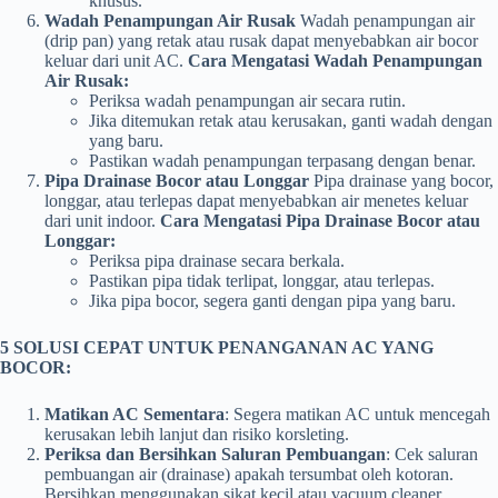
khusus.
Wadah Penampungan Air Rusak
Wadah penampungan air
(drip pan) yang retak atau rusak dapat menyebabkan air bocor
keluar dari unit AC.
Cara Mengatasi Wadah Penampungan
Air Rusak:
Periksa wadah penampungan air secara rutin.
Jika ditemukan retak atau kerusakan, ganti wadah dengan
yang baru.
Pastikan wadah penampungan terpasang dengan benar.
Pipa Drainase Bocor atau Longgar
Pipa drainase yang bocor,
longgar, atau terlepas dapat menyebabkan air menetes keluar
dari unit indoor.
Cara Mengatasi Pipa Drainase Bocor atau
Longgar:
Periksa pipa drainase secara berkala.
Pastikan pipa tidak terlipat, longgar, atau terlepas.
Jika pipa bocor, segera ganti dengan pipa yang baru.
5 SOLUSI CEPAT UNTUK PENANGANAN AC YANG
BOCOR:
Matikan AC Sementara
: Segera matikan AC untuk mencegah
kerusakan lebih lanjut dan risiko korsleting.
Periksa dan Bersihkan Saluran Pembuangan
: Cek saluran
pembuangan air (drainase) apakah tersumbat oleh kotoran.
Bersihkan menggunakan sikat kecil atau vacuum cleaner.